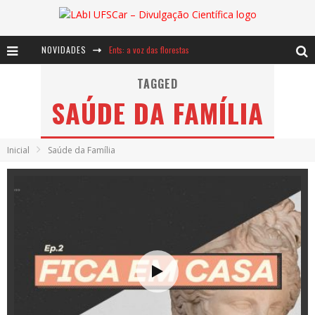
NOVIDADES
Ents: a voz das florestas
Notáveis: Bertha Lutz
TAGGED
SAÚDE DA FAMÍLIA
Baú de Histórias - A jamais imaginada aventura com os moinhos de vento
Inicial
Saúde da Família