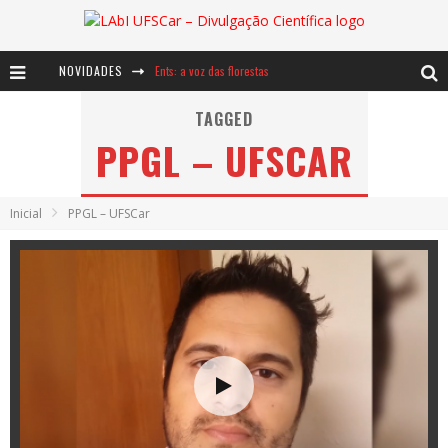
NOVIDADES
Ents: a voz das florestas
Notáveis: Bertha Lutz
TAGGED
PPGL – UFSCAR
Baú de Histórias - A jamais imaginada aventura com os moinhos de vento
Inicial
PPGL – UFSCar