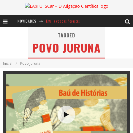
NOVIDADES
Ents: a voz das florestas
Notáveis: Bertha Lutz
TAGGED
POVO JURUNA
Baú de Histórias - A jamais imaginada aventura com os moinhos de vento
Inicial
Povo Juruna