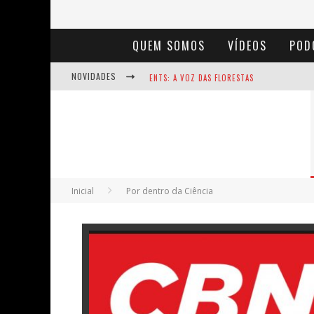
QUEM SOMOS
VÍDEOS
POD
NOVIDADES
ENTS: A VOZ DAS FLORESTAS
NOTÁVEIS: BERTHA LUTZ
BAÚ DE HISTÓRIAS - A JAMAIS IMAGINADA 
Inicial
Por dentro da Ciência