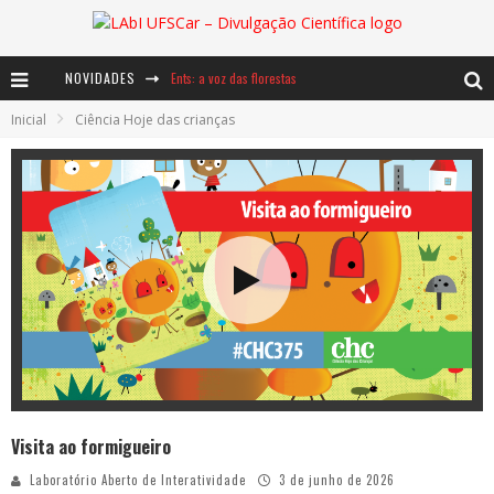
NOVIDADES
Ents: a voz das florestas
Inicial
Ciência Hoje das crianças
Notáveis: Bertha Lutz
Baú de Histórias - A jamais imaginada aventura com os moinhos de vento
Visita ao formigueiro
Laboratório Aberto de Interatividade
3 de junho de 2026