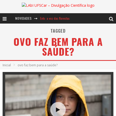
NOVIDADES
Ents: a voz das florestas
Notáveis: Bertha Lutz
TAGGED
OVO FAZ BEM PARA A
Baú de Histórias - A jamais imaginada aventura com os moinhos de vento
SAÚDE?
Inicial
ovo faz bem para a saúde?