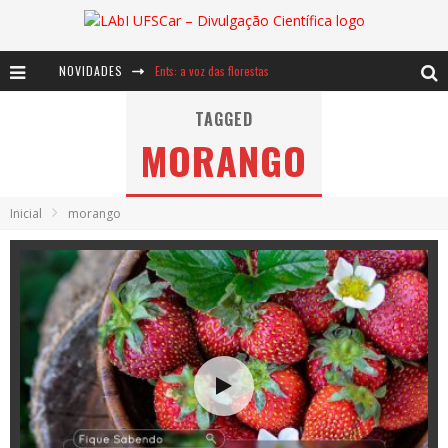
NOVIDADES
Ents: a voz das florestas
Notáveis: Bertha Lutz
TAGGED
MORANGO
Baú de Histórias - A jamais imaginada aventura com os moinhos de vento
Inicial
morango