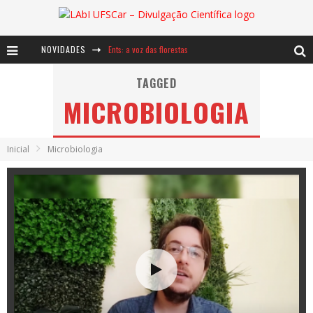
NOVIDADES
Ents: a voz das florestas
Notáveis: Bertha Lutz
TAGGED
MICROBIOLOGIA
Baú de Histórias - A jamais imaginada aventura com os moinhos de vento
Inicial
Microbiologia