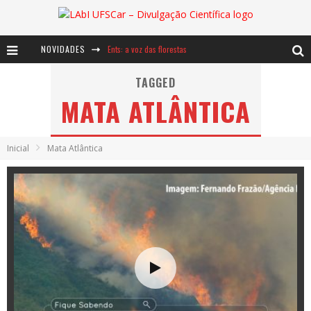
NOVIDADES
Ents: a voz das florestas
Notáveis: Bertha Lutz
TAGGED
MATA ATLÂNTICA
Baú de Histórias - A jamais imaginada aventura com os moinhos de vento
Inicial
Mata Atlântica