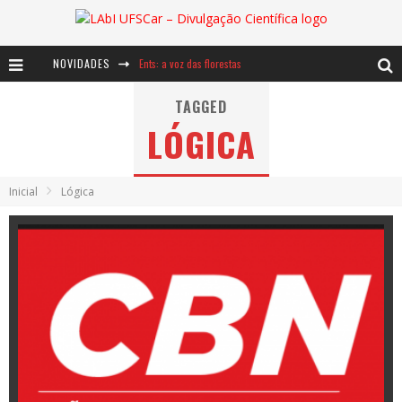
NOVIDADES
Ents: a voz das florestas
Notáveis: Bertha Lutz
TAGGED
LÓGICA
Baú de Histórias - A jamais imaginada aventura com os moinhos de vento
Inicial
Lógica