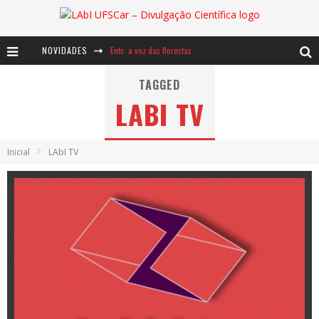
NOVIDADES
Ents: a voz das florestas
Notáveis: Bertha Lutz
TAGGED
LABI TV
Baú de Histórias - A jamais imaginada aventura com os moinhos de vento
Inicial
LAbI TV