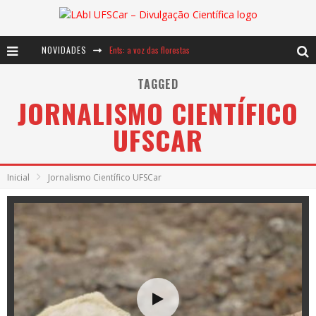
NOVIDADES
Ents: a voz das florestas
Notáveis: Bertha Lutz
TAGGED
JORNALISMO CIENTÍFICO
Baú de Histórias - A jamais imaginada aventura com os moinhos de vento
UFSCAR
Inicial
Jornalismo Científico UFSCar