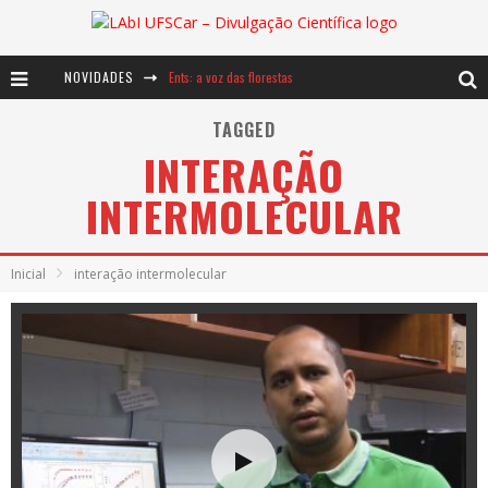
NOVIDADES
Ents: a voz das florestas
Notáveis: Bertha Lutz
TAGGED
INTERAÇÃO
Baú de Histórias - A jamais imaginada aventura com os moinhos de vento
INTERMOLECULAR
Inicial
interação intermolecular