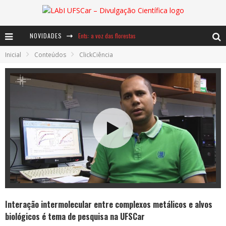
Ents: a voz das florestas
NOVIDADES
Notáveis: Bertha Lutz
Inicial
Conteúdos
ClickCiência
Baú de Histórias - A jamais imaginada aventura com os moinhos de vento
Interação intermolecular entre complexos metálicos e alvos
biológicos é tema de pesquisa na UFSCar