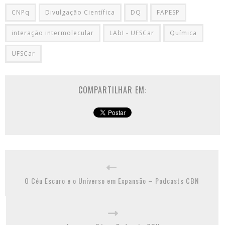
CNPq
Divulgação Científica
DQ
FAPESP
interação intermolecular
LAbI - UFSCar
Química
UFSCar
COMPARTILHAR EM:
O Céu Escuro e o Universo em Expansão – Podcasts CBN