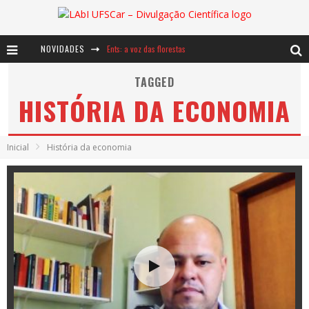
NOVIDADES
Ents: a voz das florestas
Notáveis: Bertha Lutz
TAGGED
HISTÓRIA DA ECONOMIA
Baú de Histórias - A jamais imaginada aventura com os moinhos de vento
Inicial
História da economia