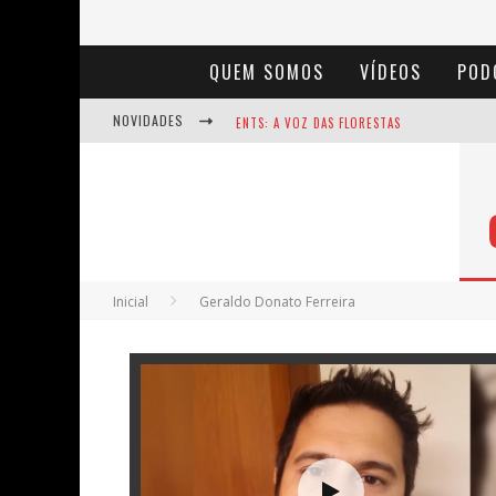
QUEM SOMOS
VÍDEOS
POD
NOVIDADES
ENTS: A VOZ DAS FLORESTAS
NOTÁVEIS: BERTHA LUTZ
BAÚ DE HISTÓRIAS - A JAMAIS IMAGINADA 
Inicial
Geraldo Donato Ferreira