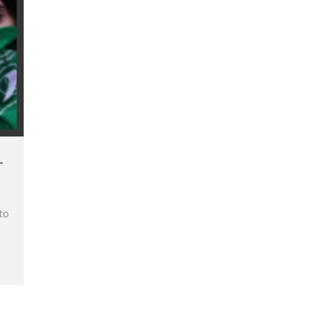
–
rto