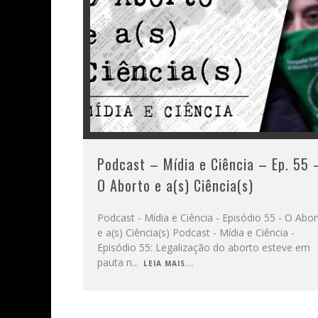
Podcast – Mídia e Ciência – Ep. 55 
O Aborto e a(s) Ciência(s)
Podcast - Mídia e Ciência - Episódio 55 - O Abo
e a(s) Ciência(s) Podcast - Mídia e Ciência -
Episódio 55: Legalização do aborto esteve em
pauta n
...
LEIA MAIS...