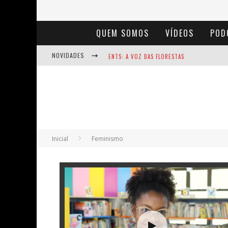
QUEM SOMOS
VÍDEOS
POD
NOVIDADES
ENTS: A VOZ DAS FLORESTAS
NOTÁVEIS: BERTHA LUTZ
BAÚ DE HISTÓRIAS - A JAMAIS IMAGINADA 
Inicial
Feminismo