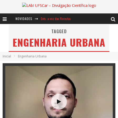
NOVIDADES
Ents: a voz das florestas
Notáveis: Bertha Lutz
TAGGED
ENGENHARIA URBANA
Baú de Histórias - A jamais imaginada aventura com os moinhos de vento
Inicial
Engenharia Urbana