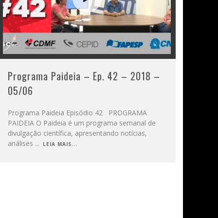
Programa Paideia – Ep. 42 – 2018 –
05/06
Programa Paideia Episódio 42 PROGRAMA
PAIDEIA O Paideia é um programa semanal de
divulgação científica, apresentando notícias,
análises
...
LEIA MAIS...