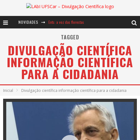
NOVIDADES
Ents: a voz das florestas
Notáveis: Bertha Lutz
TAGGED
DIVULGAÇÃO CIENTÍFICA
Baú de Histórias - A jamais imaginada aventura com os moinhos de vento
INFORMAÇÃO CIENTÍFICA
PARA A CIDADANIA
Inicial
Divulgação científica informação científica para a cidadania