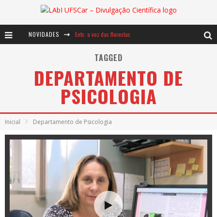
NOVIDADES
Ents: a voz das florestas
Notáveis: Bertha Lutz
TAGGED
DEPARTAMENTO DE
Baú de Histórias - A jamais imaginada aventura com os moinhos de vento
PSICOLOGIA
Inicial
Departamento de Psicologia