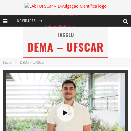
NOVIDADES
Notáveis: Bertha Lutz
Baú de Histórias - A jamais imaginada aventura com os moinhos de vento
TAGGED
DEMA – UFSCAR
Ents: a voz das florestas
Inicial
DEMa – UFSCar