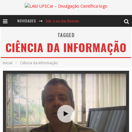
NOVIDADES
Ents: a voz das florestas
Notáveis: Bertha Lutz
TAGGED
CIÊNCIA DA INFORMAÇÃO
Baú de Histórias - A jamais imaginada aventura com os moinhos de vento
Inicial
Ciência da Informação