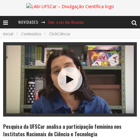
Ents: a voz das florestas
NOVIDADES
Notáveis: Bertha Lutz
Inicial
Conteúdos
ClickCiência
Baú de Histórias - A jamais imaginada aventura com os moinhos de vento
Pesquisa da UFSCar analisa a participação feminina nos
Institutos Nacionais de Ciência e Tecnologia