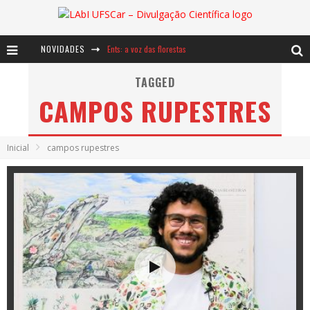
NOVIDADES
Ents: a voz das florestas
Notáveis: Bertha Lutz
TAGGED
CAMPOS RUPESTRES
Baú de Histórias - A jamais imaginada aventura com os moinhos de vento
Inicial
campos rupestres