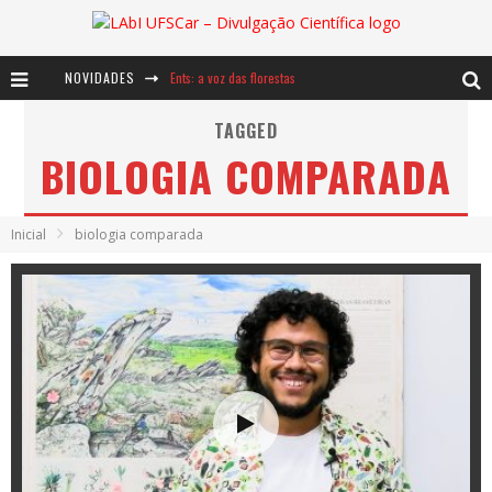
NOVIDADES
Ents: a voz das florestas
Notáveis: Bertha Lutz
TAGGED
BIOLOGIA COMPARADA
Baú de Histórias - A jamais imaginada aventura com os moinhos de vento
Inicial
biologia comparada