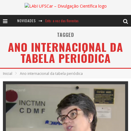
NOVIDADES
Ents: a voz das florestas
Notáveis: Bertha Lutz
TAGGED
ANO INTERNACIONAL DA
Baú de Histórias - A jamais imaginada aventura com os moinhos de vento
TABELA PERIÓDICA
Inicial
Ano internacional da tabela periódica