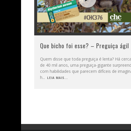
Que bicho foi esse? – Preguiça ágil
Quem disse que toda preguiça é lenta? Há cerc
de 40 mil anos, uma preguiça-gigante surpreend
com habilidades que parecem difíceis de imagin
h
...
LEIA MAIS...