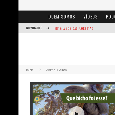
QUEM SOMOS
VÍDEOS
POD
NOVIDADES
ENTS: A VOZ DAS FLORESTAS
NOTÁVEIS: BERTHA LUTZ
BAÚ DE HISTÓRIAS - A JAMAIS IMAGINADA 
Inicial
Animal extinto