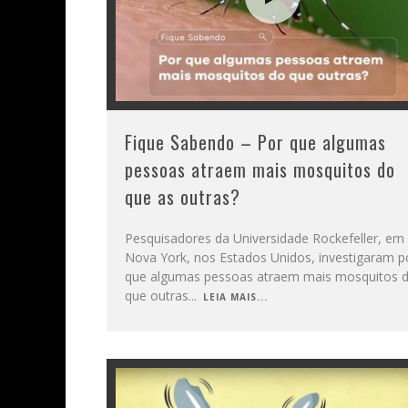
Fique Sabendo – Por que algumas
pessoas atraem mais mosquitos do
que as outras?
Pesquisadores da Universidade Rockefeller, em
Nova York, nos Estados Unidos, investigaram p
que algumas pessoas atraem mais mosquitos 
que outras
...
LEIA MAIS...