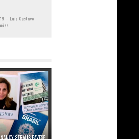
19 – Luiz Gustavo
imões
 NANCY STRALIS PAVESE