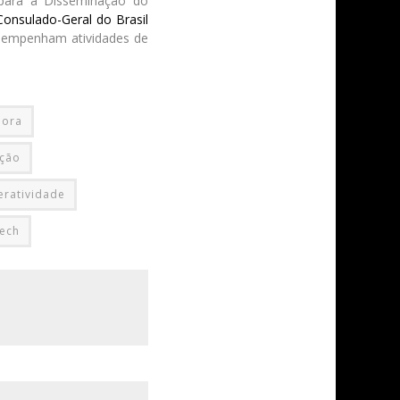
 para a Disseminação do
Consulado-Geral do Brasil
 desempenham atividades de
pora
ação
eratividade
ech