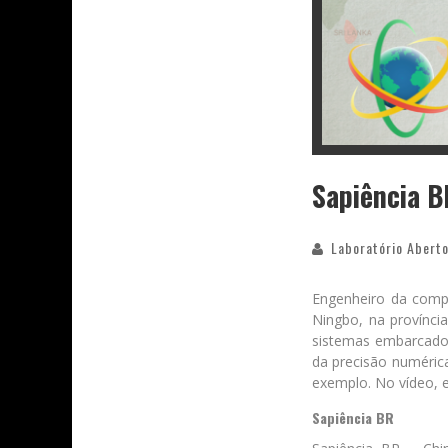
Sapiência B
Laboratório Aberto
Engenheiro da comp
Ningbo, na provínci
sistemas embarcado
da precisão numéric
exemplo. No vídeo, e
Sapiência BR