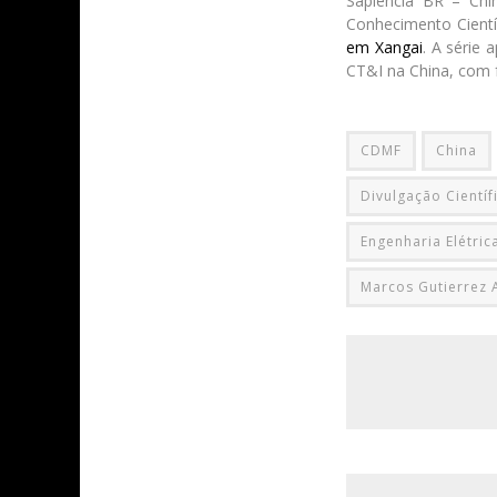
Sapiência BR – Chi
Conhecimento Cientí
em Xangai
. A série 
CT&I na China, com f
CDMF
China
Divulgação Científ
Engenharia Elétric
Marcos Gutierrez 