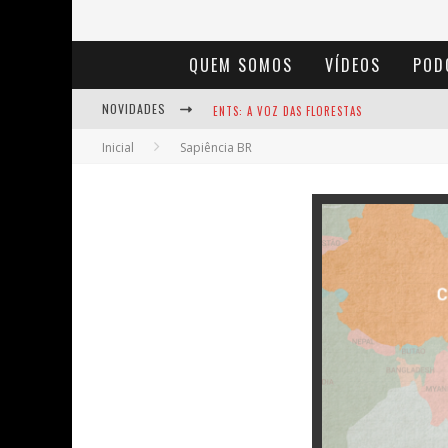
QUEM SOMOS
VÍDEOS
POD
NOVIDADES
ENTS: A VOZ DAS FLORESTAS
Inicial
Sapiência BR
NOTÁVEIS: BERTHA LUTZ
BAÚ DE HISTÓRIAS - A JAMAIS IMAGINADA 