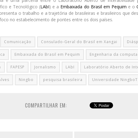
na é uma parceria entre o Laboratório Aberto de Interatividade
fico e Tecnológico (
LAbI
) e a
Embaixada do Brasil em Pequim
e o
apresenta o trabalho e a trajetória de brasileiras e brasileiros que
oco no estabelecimento de pontes entre os dois países.
Comunicação
Consulado-Geral do Brasil em Xangai
Diás
ica
Embaixada do Brasil em Pequim
Engenharia da comput
a
FAPESP
Jornalismo
LAbI
Laboratório Aberto de Int
Alves
Ningbo
pesquisa brasileira
Universidade NingboT
COMPARTILHAR EM: