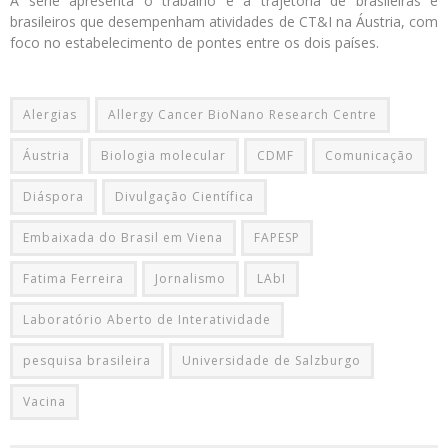
A série apresenta o trabalho e a trajetória de brasileiras e
brasileiros que desempenham atividades de CT&I na Áustria, com
foco no estabelecimento de pontes entre os dois países.
Alergias
Allergy Cancer BioNano Research Centre
Áustria
Biologia molecular
CDMF
Comunicação
Diáspora
Divulgação Científica
Embaixada do Brasil em Viena
FAPESP
Fatima Ferreira
Jornalismo
LAbI
Laboratório Aberto de Interatividade
pesquisa brasileira
Universidade de Salzburgo
Vacina