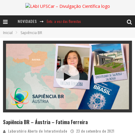
NOVIDADES
Ents: a voz das florestas
Inicial
Sapiência BR
Notáveis: Bertha Lutz
Baú de Histórias - A jamais imaginada aventura com os moinhos de vento
Sapiência BR – Áustria – Fatima Ferreira
Laboratório Aberto de Interatividade
23 de setembro de 2021