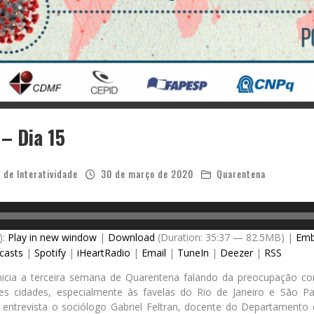
– Dia 15
 de Interatividade
30 de março de 2020
Quarentena
):
Play in new window
|
Download
(Duration: 35:37 — 82.5MB) |
Em
casts
|
Spotify
|
iHeartRadio
|
Email
|
TuneIn
|
Deezer
|
RSS
nicia a terceira semana de Quarentena falando da preocupação c
des cidades, especialmente às favelas do Rio de Janeiro e São P
 entrevista o sociólogo Gabriel Feltran, docente do Departamento 