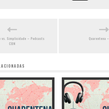
 vs. Simplicidade – Podcasts
Quarentena –
CBN
LACIONADAS