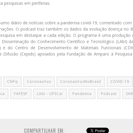
za pesquisas em periferias.
umo diário de notícias sobre a pandemia covid-19, comentado co
ações. O podcast traz também os dados da evolução doença no Br
pesquisa em destaque a cada edição. O programa é uma produção 
 a Disseminação do Conhecimento Científico e Tecnológico (LAbI) d
) e do Centro de Desenvolvimento de Materiais Funcionais (C
 e Difusão (Cepids) apoiados pela Fundação de Amparo à Pesquis
CNPq
Coronavírus
CoronavírusNoBrasil
COVID-19
ica
FAPESP
LAbI - UFSCar
Pandemia
Podcast
SAR
COMPARTILHAR EM: