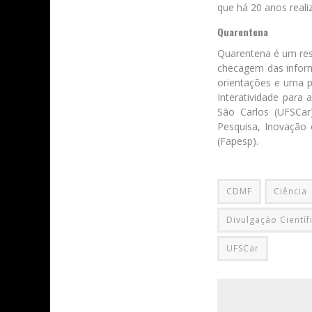
que há 20 anos reali
Quarentena
Quarentena é um res
checagem das inform
orientações e uma 
Interatividade para
São Carlos (UFSCar
Pesquisa, Inovação
(Fapesp).
CDMF
Ciência
Divulgação Científ
UFSCar