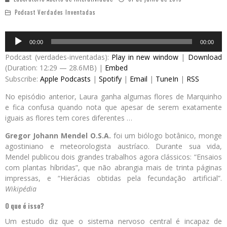
Podcast Verdades Inventadas
Audio
00:00
00:00
Player
Podcast (verdades-inventadas):
Play in new window
|
Download
(Duration: 12:29 — 28.6MB) |
Embed
Subscribe:
Apple Podcasts
|
Spotify
|
Email
|
TuneIn
|
RSS
No episódio anterior, Laura ganha algumas flores de Marquinho
e fica confusa quando nota que apesar de serem exatamente
iguais as flores tem cores diferentes …
Gregor Johann Mendel O.S.A.
foi um biólogo botânico, monge
agostiniano e meteorologista austríaco. Durante sua vida,
Mendel publicou dois grandes trabalhos agora clássicos: “Ensaios
com plantas híbridas”, que não abrangia mais de trinta páginas
impressas, e “Hierácias obtidas pela fecundação artificial”.
Wikipédia
O que é isso?
Um estudo diz que o sistema nervoso central é incapaz de