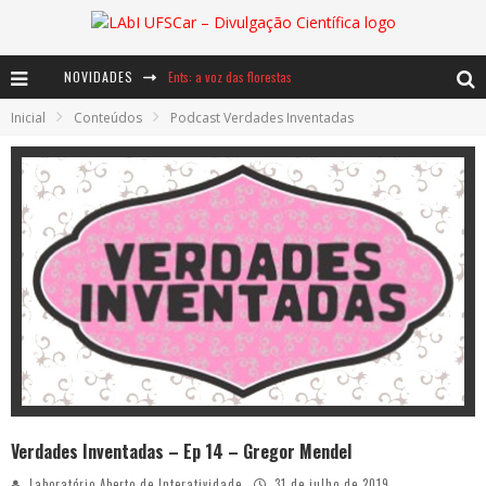
Ents: a voz das florestas
NOVIDADES
Notáveis: Bertha Lutz
Inicial
Conteúdos
Podcast Verdades Inventadas
Baú de Histórias - A jamais imaginada aventura com os moinhos de vento
Verdades Inventadas – Ep 14 – Gregor Mendel
Laboratório Aberto de Interatividade
31 de julho de 2019