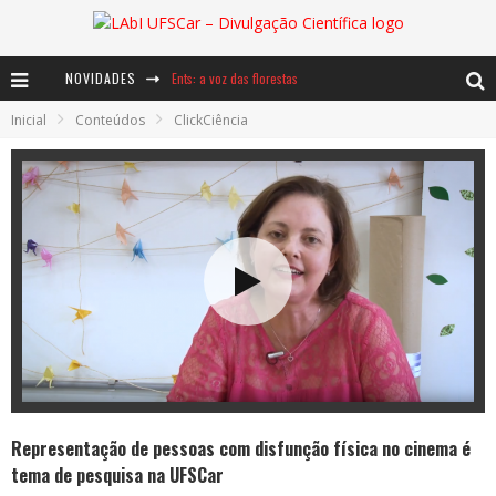
Ents: a voz das florestas
NOVIDADES
Inicial
Conteúdos
ClickCiência
Notáveis: Bertha Lutz
Baú de Histórias - A jamais imaginada aventura com os moinhos de vento
Representação de pessoas com disfunção física no cinema é
tema de pesquisa na UFSCar