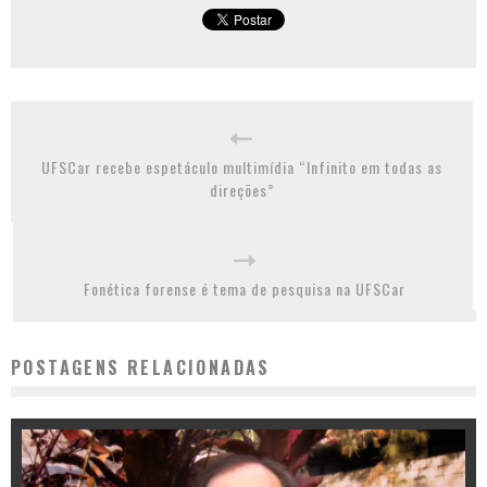
UFSCar recebe espetáculo multimídia “Infinito em todas as
direções”
Fonética forense é tema de pesquisa na UFSCar
POSTAGENS RELACIONADAS