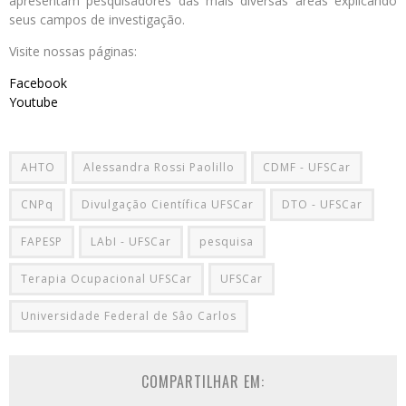
apresentam pesquisadores das mais diversas áreas explicando
seus campos de investigação.
Visite nossas páginas:
Facebook
Youtube
AHTO
Alessandra Rossi Paolillo
CDMF - UFSCar
CNPq
Divulgação Científica UFSCar
DTO - UFSCar
FAPESP
LAbI - UFSCar
pesquisa
Terapia Ocupacional UFSCar
UFSCar
Universidade Federal de Sâo Carlos
COMPARTILHAR EM: