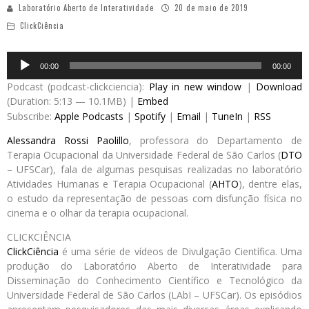
Laboratório Aberto de Interatividade
20 de maio de 2019
ClickCiência
Audio
00:00
00:00
Player
Podcast (podcast-clickciencia):
Play in new window
|
Download
(Duration: 5:13 — 10.1MB) |
Embed
Subscribe:
Apple Podcasts
|
Spotify
|
Email
|
TuneIn
|
RSS
Alessandra Rossi Paolillo
, professora do Departamento de
Terapia Ocupacional da Universidade Federal de São Carlos (
DTO
– UFSCar), fala de algumas pesquisas realizadas no laboratório
Atividades Humanas e Terapia Ocupacional (
AHTO
), dentre elas,
o estudo da representação de pessoas com disfunção física no
cinema e o olhar da terapia ocupacional.
CLICKCIÊNCIA
ClickCiência
é uma série de vídeos de Divulgação Científica. Uma
produção do Laboratório Aberto de Interatividade para
Disseminação do Conhecimento Científico e Tecnológico da
Universidade Federal de São Carlos (LAbI – UFSCar). Os episódios