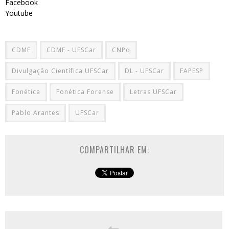
Facebook
Youtube
CDMF
CDMF - UFSCar
CNPq
Divulgação Científica UFSCar
DL - UFSCar
FAPESP
Fonética
Fonética Forense
Letras UFSCar
Pablo Arantes
UFSCar
COMPARTILHAR EM: