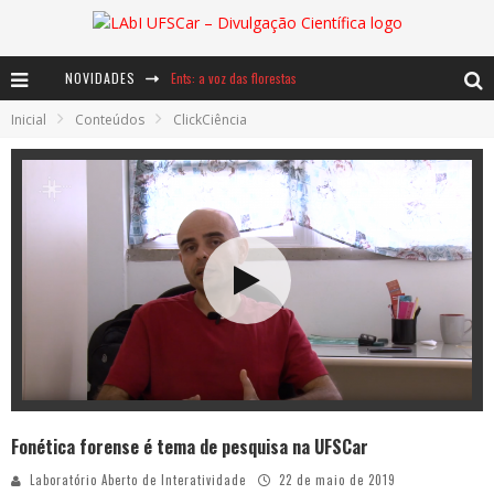
NOVIDADES
Ents: a voz das florestas
Inicial
Conteúdos
ClickCiência
Notáveis: Bertha Lutz
Baú de Histórias - A jamais imaginada aventura com os moinhos de vento
Fonética forense é tema de pesquisa na UFSCar
Laboratório Aberto de Interatividade
22 de maio de 2019