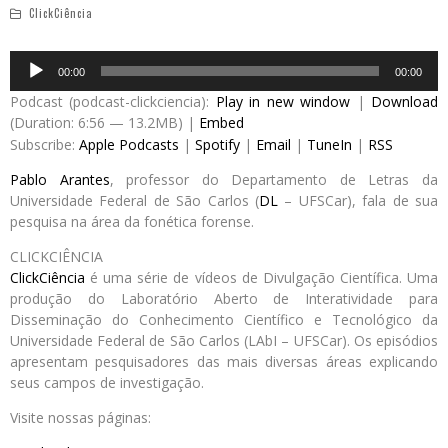
ClickCiência
Audio
00:00
00:00
Player
Podcast (podcast-clickciencia):
Play in new window
|
Download
(Duration: 6:56 — 13.2MB) |
Embed
Subscribe:
Apple Podcasts
|
Spotify
|
Email
|
TuneIn
|
RSS
Pablo Arantes
, professor do Departamento de Letras da
Universidade Federal de São Carlos (
DL
– UFSCar), fala de sua
pesquisa na área da fonética forense.
CLICKCIÊNCIA
ClickCiência
é uma série de vídeos de Divulgação Científica. Uma
produção do Laboratório Aberto de Interatividade para
Disseminação do Conhecimento Científico e Tecnológico da
Universidade Federal de São Carlos (LAbI – UFSCar). Os episódios
apresentam pesquisadores das mais diversas áreas explicando
seus campos de investigação.
Visite nossas páginas: