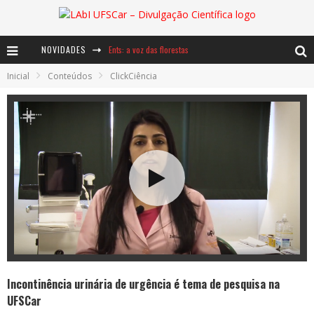
NOVIDADES
Ents: a voz das florestas
Inicial
Conteúdos
ClickCiência
Notáveis: Bertha Lutz
Baú de Histórias - A jamais imaginada aventura com os moinhos de vento
Incontinência urinária de urgência é tema de pesquisa na
UFSCar