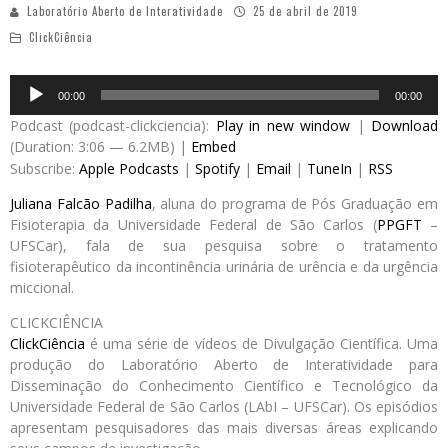
Laboratório Aberto de Interatividade
25 de abril de 2019
ClickCiência
Audio
00:00
00:00
Player
Podcast (podcast-clickciencia):
Play in new window
|
Download
(Duration: 3:06 — 6.2MB) |
Embed
Subscribe:
Apple Podcasts
|
Spotify
|
Email
|
TuneIn
|
RSS
Juliana Falcão Padilha
, aluna do programa de Pós Graduação em
Fisioterapia da Universidade Federal de São Carlos (
PPGFT
–
UFSCar), fala de sua pesquisa sobre o tratamento
fisioterapêutico da incontinência urinária de urência e da urgência
miccional.
CLICKCIÊNCIA
ClickCiência
é uma série de vídeos de Divulgação Científica. Uma
produção do Laboratório Aberto de Interatividade para
Disseminação do Conhecimento Científico e Tecnológico da
Universidade Federal de São Carlos (LAbI – UFSCar). Os episódios
apresentam pesquisadores das mais diversas áreas explicando