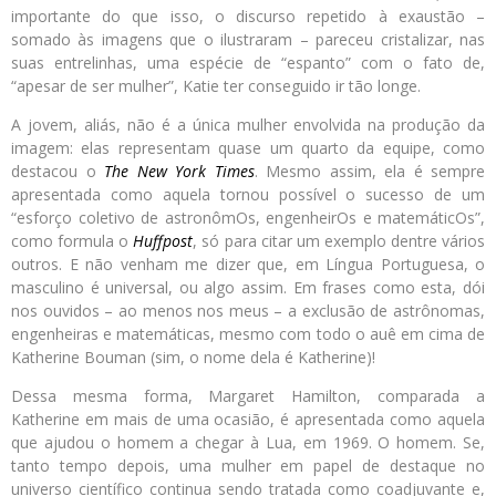
importante do que isso, o discurso repetido à exaustão –
somado às imagens que o ilustraram – pareceu cristalizar, nas
suas entrelinhas, uma espécie de “espanto” com o fato de,
“apesar de ser mulher”, Katie ter conseguido ir tão longe.
A jovem, aliás, não é a única mulher envolvida na produção da
imagem: elas representam quase um quarto da equipe, como
destacou o
The New York Times
. Mesmo assim, ela é sempre
apresentada como aquela tornou possível o sucesso de um
“esforço coletivo de astronômOs, engenheirOs e matemáticOs”,
como formula o
Huffpost
, só para citar um exemplo dentre vários
outros. E não venham me dizer que, em Língua Portuguesa, o
masculino é universal, ou algo assim. Em frases como esta, dói
nos ouvidos – ao menos nos meus – a exclusão de astrônomas,
engenheiras e matemáticas, mesmo com todo o auê em cima de
Katherine Bouman (sim, o nome dela é Katherine)!
Dessa mesma forma, Margaret Hamilton, comparada a
Katherine em mais de uma ocasião, é apresentada como aquela
que ajudou o homem a chegar à Lua, em 1969. O homem. Se,
tanto tempo depois, uma mulher em papel de destaque no
universo científico continua sendo tratada como coadjuvante e,