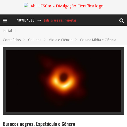
Ents: a voz das florestas
NOVIDADES
Notáveis: Bertha Lutz
Inicial
Baú de Histórias - A jamais imaginada aventura com os moinhos de vento
Conteúdos
Colunas
Mídia e Ciência
Coluna Mídia e Ciência
Buracos negros, Espetáculo e Gênero