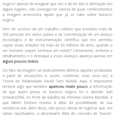
negros? Apesar de imaginar que sim e de ter lido a afirmação em
alguns lugares, não consegui ter clareza de quais conhecimentos
a imagem acrescenta àquilo que já se sabe sobre buracos
negros.
Vem do sucesso de um trabalho coletivo que envolveu mais de
200 pessoas em vários países e da concretização de um avanço
tecnológico e de instrumentação científica que nos permitiu
captar sinais emitidos há mais de 50 milhões de anos, quando o
ser humano sequer sonhava em existir? Certamente, embora o
detalhamento e o destaque a esses avanços apareça apenas em
alguns poucos textos
.
Do fato da imagem ser praticamente idêntica àquelas produzidas
a partir de simulações e, assim, confirmar, mais uma vez, a
Teoria da Relatividade Geral? Sem dúvida. Aqui, é importante
lembrar algo que também
apareceu muito pouco
: a informação
de que quem previu os buracos negros foi o alemão Karl
Schwarzchild, no front de batalha da Primeira Guerra Mundial, e
que Albert Einstein resistia à ideia da possibilidade de sua
existência real. Além disso, não posso deixar de registrar que, em
várias reportagens, a abordagem feita do conceito de “teoria”,