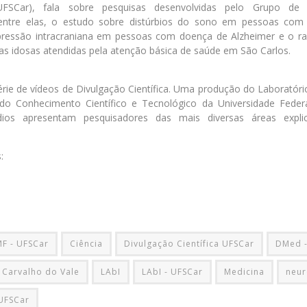
SCar), fala sobre pesquisas desenvolvidas pelo Grupo de N
ntre elas, o estudo sobre distúrbios do sono em pessoas com
ressão intracraniana em pessoas com doença de Alzheimer e o ra
as idosas atendidas pela atenção básica de saúde em São Carlos.
ie de vídeos de Divulgação Científica. Uma produção do Laboratório
do Conhecimento Científico e Tecnológico da Universidade Feder
dios apresentam pesquisadores das mais diversas áreas exp
:
F - UFSCar
Ciência
Divulgação Científica UFSCar
DMed -
 Carvalho do Vale
LAbI
LAbI - UFSCar
Medicina
neur
UFSCar