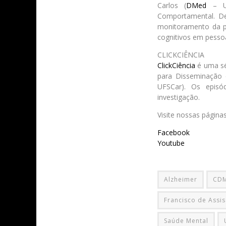
Carlos (
DMed
– UF
Comportamental. De
monitoramento da p
cognitivos em pesso
CLICKCIÊNCIA
ClickCiência
é uma sér
para Disseminação 
UFSCar). Os episó
investigação.
Visite nossas páginas
Facebook
Youtube
Alzheimer
CDM
Francisco de Assis
Saúde Mental