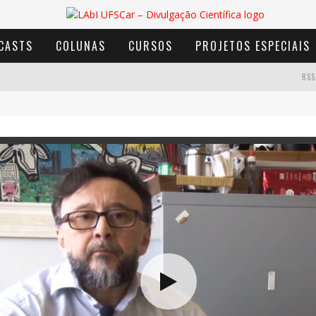
CASTS
COLUNAS
CURSOS
PROJETOS ESPECIAIS
RSS
AVENTURA COM OS MOINHOS DE VENTO