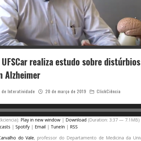
 UFSCar realiza estudo sobre distúrbio
m Alzheimer
 de Interatividade
20 de março de 2019
ClickCiência
ckciencia):
Play in new window
|
Download
(Duration: 3:37 — 7.1MB)
casts
|
Spotify
|
Email
|
TuneIn
|
RSS
Carvalho do Vale
, professor do Departamento de Medicina da Univ