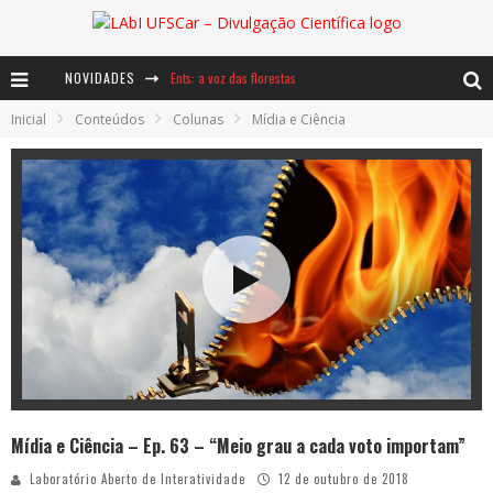
NOVIDADES
Ents: a voz das florestas
Inicial
Conteúdos
Colunas
Mídia e Ciência
Notáveis: Bertha Lutz
Baú de Histórias - A jamais imaginada aventura com os moinhos de vento
Mídia e Ciência – Ep. 63 – “Meio grau a cada voto importam”
Laboratório Aberto de Interatividade
12 de outubro de 2018