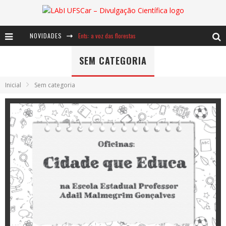
Ents: a voz das florestas
NOVIDADES
Notáveis: Bertha Lutz
SEM CATEGORIA
Baú de Histórias - A jamais imaginada aventura com os moinhos de vento
Inicial
Sem categoria