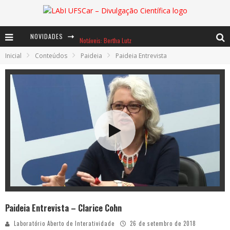
NOVIDADES
Notáveis: Bertha Lutz
Inicial
Conteúdos
Paideia
Paideia Entrevista
Baú de Histórias - A jamais imaginada aventura com os moinhos de vento
Ents: a voz das florestas
Paideia Entrevista – Clarice Cohn
Laboratório Aberto de Interatividade
26 de setembro de 2018