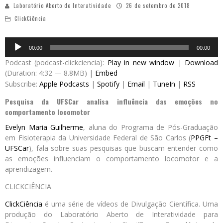
Laboratório Aberto de Interatividade
26 de setembro de 2018
ClickCiência
Audio
00:00
00:00
Player
Podcast (podcast-clickciencia):
Play in new window
|
Download
(Duration: 4:32 — 8.8MB) |
Embed
Subscribe:
Apple Podcasts
|
Spotify
|
Email
|
TuneIn
|
RSS
Pesquisa da UFSCar analisa influência das emoções no
comportamento locomotor
Evelyn Maria Guilherme
, aluna do Programa de Pós-Graduação
em Fisioterapia da Universidade Federal de São Carlos (
PPGFt –
UFSCar
), fala sobre suas pesquisas que buscam entender como
as emoções influenciam o comportamento locomotor e a
aprendizagem.
CLICKCIÊNCIA
ClickCiência
é uma série de vídeos de Divulgação Científica. Uma
produção do Laboratório Aberto de Interatividade para