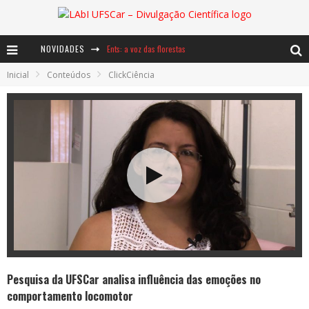
NOVIDADES
Ents: a voz das florestas
Inicial
Conteúdos
ClickCiência
Notáveis: Bertha Lutz
Baú de Histórias - A jamais imaginada aventura com os moinhos de vento
Pesquisa da UFSCar analisa influência das emoções no
comportamento locomotor