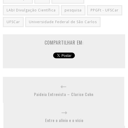
LAbI Divulgação Científica
pesquisa
PPGFt - UFSCar
UFSCar
Universidade Federal de Sâo Carlos
COMPARTILHAR EM:
Paideia Entrevista – Clarice Cohn
Entre o alívio e o vício