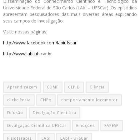
Disseminação do Conhecimento Científico e Tecnológico da
Universidade Federal de São Carlos (LAbI – UFSCar). Os episódios
apresentam pesquisadores das mais diversas áreas explicando
seus campos de investigação.
Visite nossas páginas:
http://www.facebook.com/labiufscar
http://www.labi.ufscar.br
Aprendizagem
CDMF
CEPID
Ciência
clickciência
CNPq
comportamento locomotor
Difusão
Divulgação Científica
Divulgação Científica UFSCar
Emoções
FAPESP
Fisioterapia
LAbI
LAbI - UFSCar