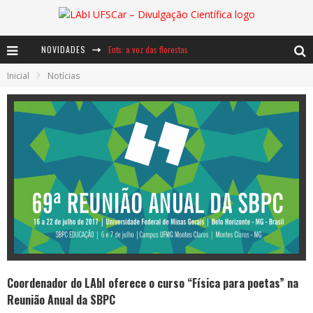
NOVIDADES
Ents: a voz das florestas
Inicial
Notícias
Notáveis: Bertha Lutz
Baú de Histórias - A jamais imaginada aventura com os moinhos de vento
Coordenador do LAbI oferece o curso “Física para poetas” na
Reunião Anual da SBPC