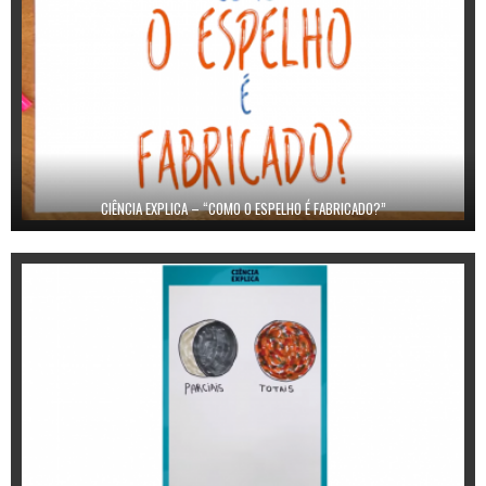
CIÊNCIA EXPLICA – “COMO O ESPELHO É FABRICADO?”