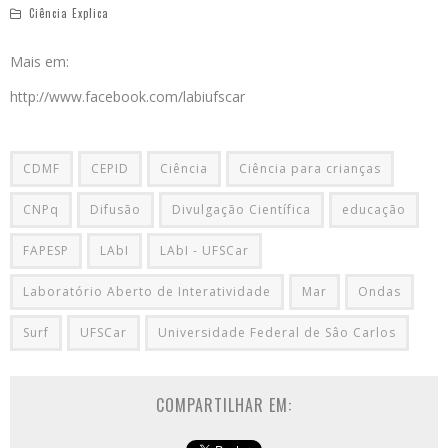
Ciência Explica
Mais em:
http://www.facebook.com/labiufscar
CDMF
CEPID
Ciência
Ciência para crianças
CNPq
Difusão
Divulgação Científica
educação
FAPESP
LAbI
LAbI - UFSCar
Laboratório Aberto de Interatividade
Mar
Ondas
Surf
UFSCar
Universidade Federal de Sâo Carlos
COMPARTILHAR EM: