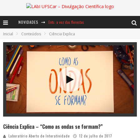
NOVIDADES
Ents: a voz das florestas
Inicial
Conteúdos
Ciência Explica
Notáveis: Bertha Lutz
Baú de Histórias - A jamais imaginada aventura com os moinhos de vento
Ciência Explica – “Como as ondas se formam?”
Laboratório Aberto de Interatividade
12 de julho de 2017