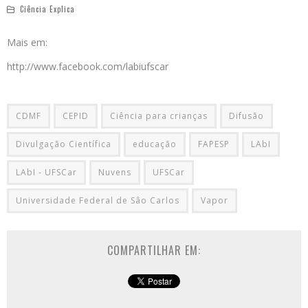
Ciência Explica
Mais em:
http://www.facebook.com/labiufscar
CDMF
CEPID
Ciência para crianças
Difusão
Divulgação Científica
educação
FAPESP
LAbI
LAbI - UFSCar
Nuvens
UFSCar
Universidade Federal de Sâo Carlos
Vapor
COMPARTILHAR EM: