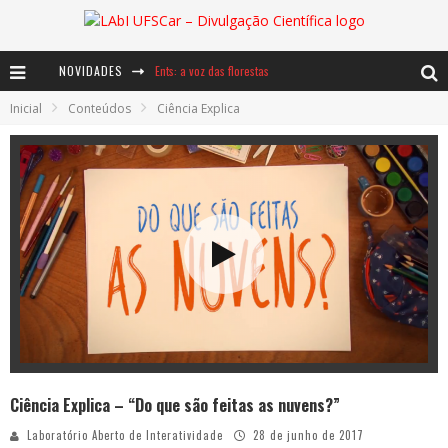
NOVIDADES
Ents: a voz das florestas
Inicial
Conteúdos
Ciência Explica
Notáveis: Bertha Lutz
Baú de Histórias - A jamais imaginada aventura com os moinhos de vento
Ciência Explica – “Do que são feitas as nuvens?”
Laboratório Aberto de Interatividade
28 de junho de 2017