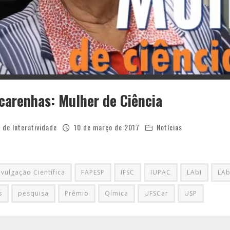
arenhas: Mulher de Ciência
 de Interatividade
10 de março de 2017
Notícias
ivulgação Científica
FAPESP
IFSC
IUPAC
LAbI
LAb
s
pesquisa
Prêmio
Qímica
UFSCar
USP