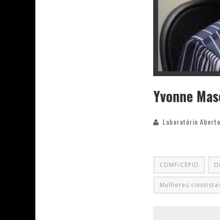
Yvonne Masc
Laboratório Aberto
CDMF/CEPID
D
Mulheres cientista