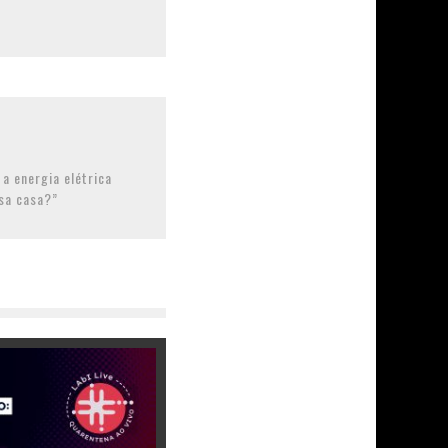
a energia elétrica
sa casa?”