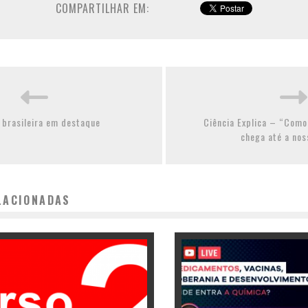
COMPARTILHAR EM:
 brasileira em destaque
Ciência Explica – “Como 
chega até a nos
LACIONADAS