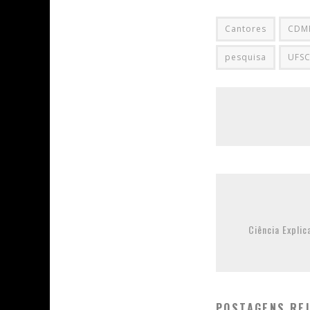
Cantores
CDMF
pesquisa
UFSC
Ciência Expli
POSTAGENS RE