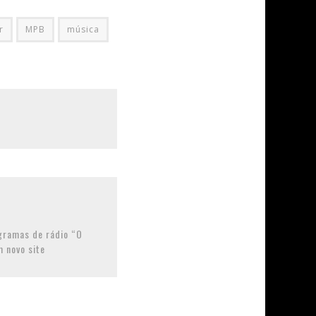
r
MPB
música
gramas de rádio “O
m novo site