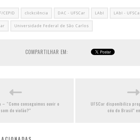
/CEPID
clickciência
DAC - UFSCar
LAbI
LAbI - UFSCa
ar
Universidade Federal de Sâo Carlos
COMPARTILHAR EM:
ca – “Como conseguimos ouvir o
UFSCar disponibiliza pro
som do violão?”
céu do Brasil” e
LACIONADAS