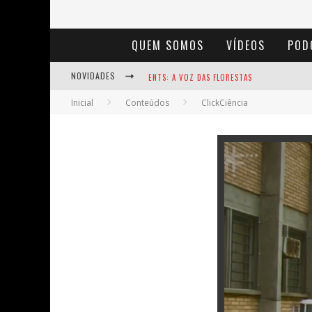
QUEM SOMOS
VÍDEOS
POD
NOVIDADES
ENTS: A VOZ DAS FLORESTAS
Inicial
Conteúdos
ClickCiência
NOTÁVEIS: BERTHA LUTZ
BAÚ DE HISTÓRIAS - A JAMAIS IMAGINADA 