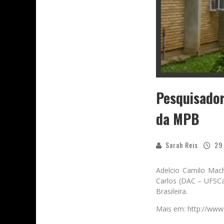
Pesquisador
da MPB
Sarah Reis
29
Adelcio Camilo Mac
Carlos (DAC – UFSCar
Brasileira.
Mais em: http://www