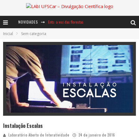
NOVIDADES
Ents: a voz das florestas
Inicial
Sem categoria
Notáveis: Bertha Lutz
Baú de Histórias - A jamais imaginada aventura com os moinhos de vento
Instalação Escalas
Laboratório Aberto de Interatividade
24 de janeiro de 2016