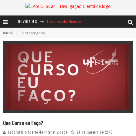
NOVIDADES
Ents: a voz das florestas
Inicial
Sem categoria
Notáveis: Bertha Lutz
Baú de Histórias - A jamais imaginada aventura com os moinhos de vento
Que Curso eu Faço?
Laboratório Aberto de Interatividade
24 de janeiro de 2015