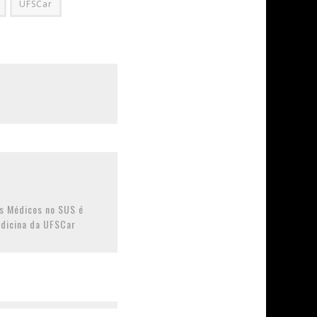
UFSCar
s Médicos no SUS é
dicina da UFSCar