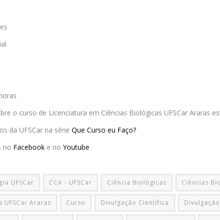
res
al
horas
re o curso de Licenciatura em Ciências Biológicas UFSCar Araras es
os da UFSCar na série
Que Curso eu Faço?
s no
Facebook
e no
Youtube
gia UFSCar
CCA - UFSCar
Ciência Biológicas
Ciências Bi
as UFSCar Araras
Curso
Divulgação Científica
Divulgação