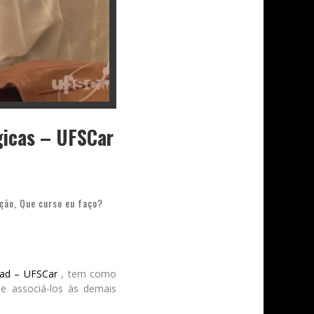
gicas – UFSCar
ção
,
Que curso eu faço?
ad – UFSCar
, tem como
e associá-los às demais