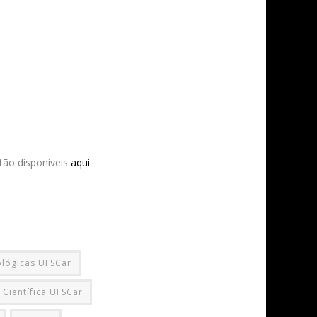
tão disponíveis
aqui
ológicas UFSCar
 Científica UFSCar