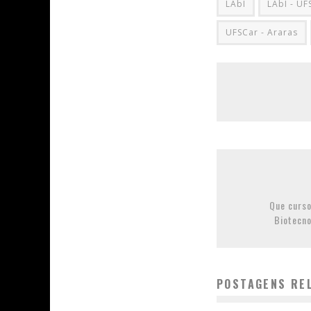
LAbI
LAbI - UF
UFSCar - Araras
Que curso
Biotecno
POSTAGENS RE