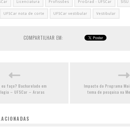
SCar
Licenciatura
Profissões
ProGrad - UFSCar
SISU
UFSCar nota de corte
UFSCar vestibular
Vestibular
COMPARTILHAR EM:
 eu faço? Bacharelado em
Impacto do Programa Mai
logia – UFSCar – Araras
tema de pesquisa na Me
LACIONADAS