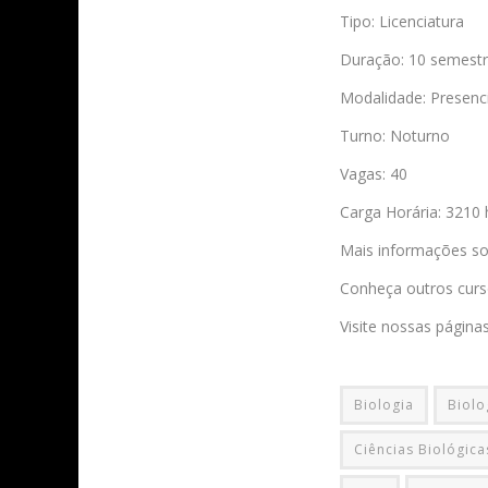
Tipo: Licenciatura
Duração: 10 semest
Modalidade: Presenci
Turno: Noturno
Vagas: 40
Carga Horária: 3210 
Mais informações sob
Conheça outros curs
Visite nossas página
Biologia
Biolo
Ciências Biológic